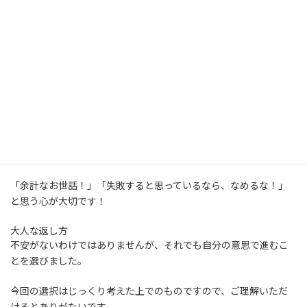
裏の意図：不安を煽って決断を揺らがせたい
確かに転職先で成功できるとは限らないので、意外と揺さぶられ
る言葉です。
今のなれた環境を離れることはある意味挑戦、失敗する可能性も
あります。
しかし、今のままだと、未来が見えてしまっているので転職をする
のです。
「余計なお世話！」「失敗すると思っているなら、なめるな！」
と思う心が大切です！
大人な返し方
不安がないわけではありませんが、それでも自分の意思で進むこ
とを選びました。
今回の選択はじっくり考えた上でのものですので、ご理解いただ
けるとありがたいです。