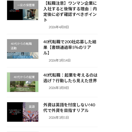
【転職注意】ワンマン企業に
一旦の保管庫
入社すると後悔する理由｜内
定後に必ず確認すべきポイン
ト
2026年4月8日
40代転職で200社応募した結
40代からの転職
果【書類通過率5％のリア
活動
ル】
2026年3月14日
40代転職：起業を考えるのは
40代からの起業
逃げ？行動したら見えた世界
2026年3月8日
外資は英語を忖度しない!40
英語
代で外資を目指すリアル
2026年3月1日