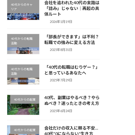
会社を追われた40代の末路は
40代からのキャ
「詰み」じゃない｜再起の具
リア
体ルート
2026年1月19日
「部長ができます」は不利？
40代からの転職
転職での強みに変える方法
活動
2025年8月31日
「40代の転職はむりゲー？」
40代からの転職
と思っているあなたへ
活動
2025年7月29日
40代、副業はやるべき？やら
40代からの起業
ぬべき？迷ったときの考え方
2025年6月24日
会社だけの収入に頼る不安…
40代からの起業
40代“0にならない”生き方