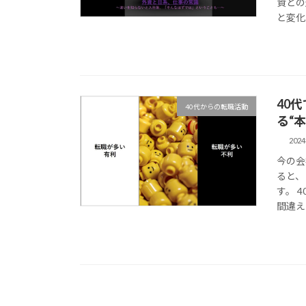
資との
と変化
40
40代からの転職活動
る“
202
今の会
ると、
す。 
間違える