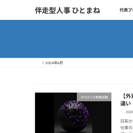
コ
ナ
伴走型人事 ひとまね
代表プ
ン
ビ
テ
ゲ
ン
ー
ツ
シ
へ
ョ
ス
ン
キ
に
ッ
移
2024年6月
プ
動
【外
40代からの転職活動
違い
202
日系か
仕事の