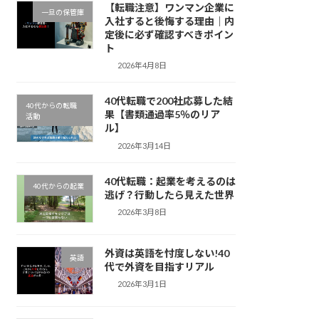
【転職注意】ワンマン企業に
一旦の保管庫
入社すると後悔する理由｜内
定後に必ず確認すべきポイン
ト
2026年4月8日
40代転職で200社応募した結
40代からの転職
果【書類通過率5％のリア
活動
ル】
2026年3月14日
40代転職：起業を考えるのは
40代からの起業
逃げ？行動したら見えた世界
2026年3月8日
外資は英語を忖度しない!40
英語
代で外資を目指すリアル
2026年3月1日