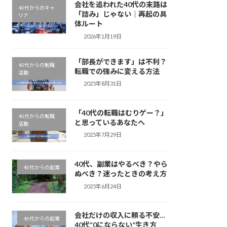
会社を追われた40代の末路は
40代からのキャ
「詰み」じゃない｜再起の具
リア
体ルート
2026年1月19日
「部長ができます」は不利？
40代からの転職
転職での強みに変える方法
活動
2025年8月31日
「40代の転職はむりゲー？」
40代からの転職
と思っているあなたへ
活動
2025年7月29日
40代、副業はやるべき？やら
40代からの起業
ぬべき？迷ったときの考え方
2025年6月24日
会社だけの収入に頼る不安…
40代からの起業
40代“0にならない”生き方