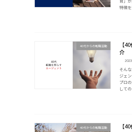
育」が
特徴を
【4
40代からの転職活動
介
202
そんな
ジェン
プロの
しての
【4
40代からの転職活動