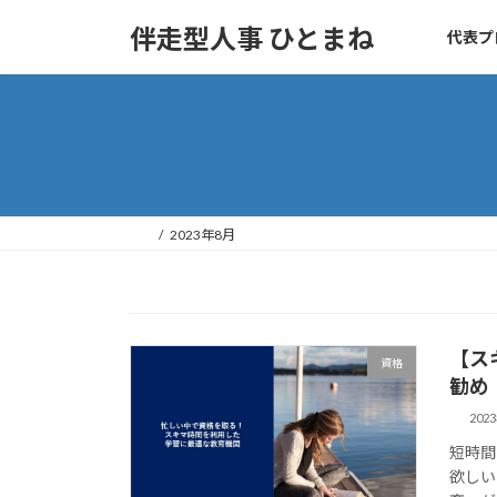
コ
ナ
伴走型人事 ひとまね
代表プ
ン
ビ
テ
ゲ
ン
ー
ツ
シ
へ
ョ
ス
ン
キ
に
ッ
移
2023年8月
プ
動
【ス
資格
勧め
202
短時間
欲しい