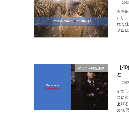
202
実際転
かし、
代で仕
プロは
【4
40代からの自己投資
と
202
その心
スに変
上げる
め40代